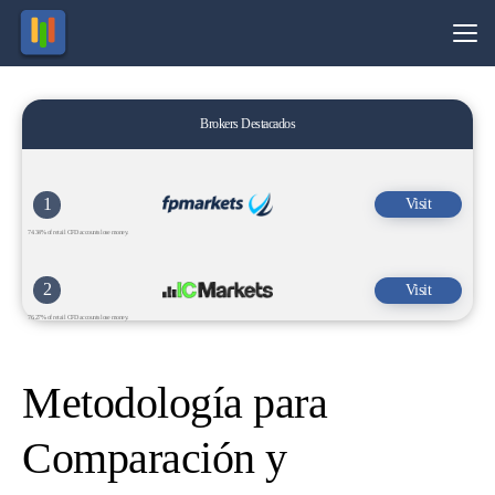
Brokers Destacados
1
Visit
74.34% of retail CFD accounts lose money.
2
Visit
76.27% of retail CFD accounts lose money.
Metodología para
Comparación y