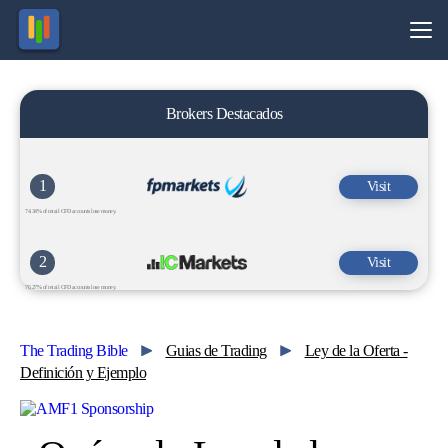
Brokers Destacados
1
Visit
74.34% of retail CFD accounts lose money.
2
Visit
76.27% of retail CFD accounts lose money.
The Trading Bible
Guias de Trading
Ley de la Oferta -
Definición y Ejemplo