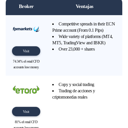
Broker
Ventajas
Competitive spreads in their ECN
Prime account (From 0.1 Pips)
Wide variety of platforms (MT4,
MT5, TradingView and IBKR)
Over 23,000 + shares
Visit
74.34% of retail CFD
accounts lose money.
Copy y social trading
Trading de acciones y
criptomonedas reales
Visit
81% of retail CFD
accounts lose money.