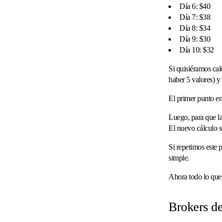
Día 6: $40
Día 7: $38
Día 8: $34
Día 9: $30
Día 10: $32
Si quisiéramos cal
haber 5 valores) y
El primer punto en
Luego, para que la
El nuevo cálculo s
Si repetimos este 
simple.
Ahora todo lo que n
Brokers de