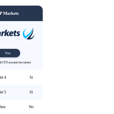
P Markets
Visit
ail CFD accounts lose money.
er 4
Si
er 5
Si
View
No