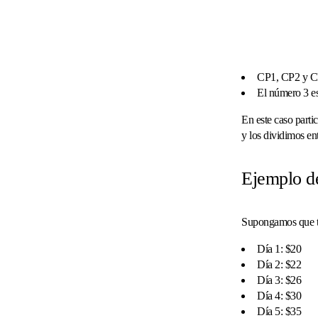
CP1, CP2 y CP3
El número 3 es
En este caso parti
y los dividimos en
Ejemplo de
Supongamos que te
Día 1: $20
Día 2: $22
Día 3: $26
Día 4: $30
Día 5: $35