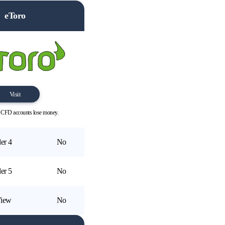
eToro
Visit
l CFD accounts lose money.
er 4
No
er 5
No
View
No