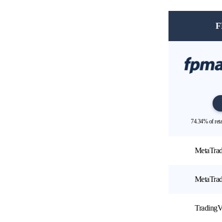
F
74.34% of ret
MetaTrad
MetaTrad
Trading