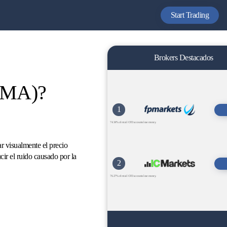
Start Trading
Brokers Destacados
(SMA)?
1
74.34% of retail CFD accounts lose money.
r visualmente el precio
ir el ruido causado por la
2
76.27% of retail CFD accounts lose money.