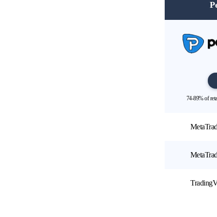
P
74-89% of ret
MetaTrad
MetaTrad
Trading