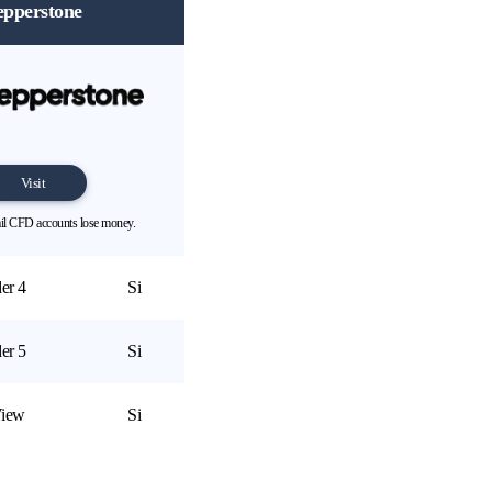
epperstone
Visit
ail CFD accounts lose money.
er 4
Si
er 5
Si
View
Si