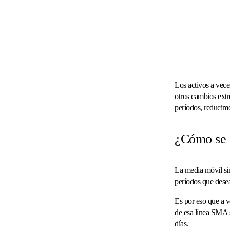
Los activos a vece
otros cambios ext
períodos, reducimo
¿Cómo se 
La media móvil sim
períodos que dese
Es por eso que a 
de esa línea SMA s
días.