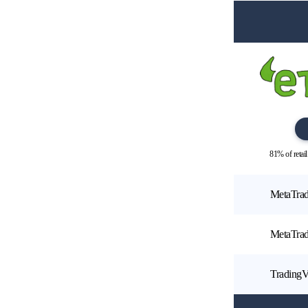
81% of retai
MetaTrad
MetaTrad
Trading