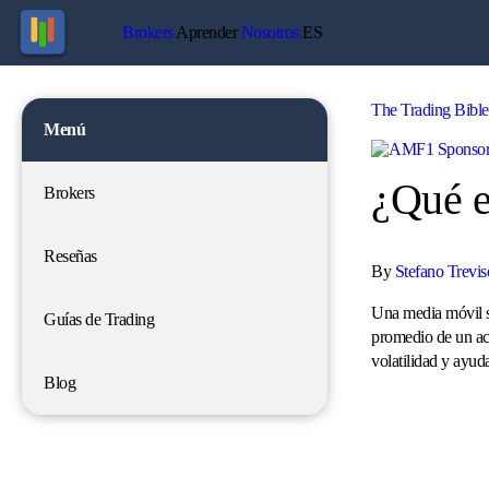
Brokers
Aprender
Nosotros
ES
The Trading Bible
Menú
¿Qué e
Brokers
Reseñas
By
Stefano Trevis
Una media móvil si
Guías de Trading
promedio de un act
volatilidad y ayuda
Blog