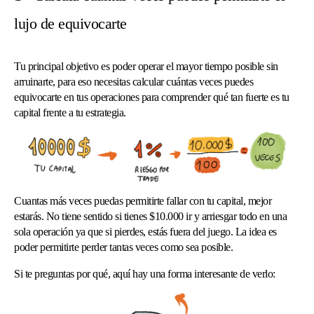
lujo de equivocarte
Tu principal objetivo es poder operar el mayor tiempo posible sin
arruinarte, para eso necesitas calcular cuántas veces puedes
equivocarte en tus operaciones para comprender qué tan fuerte es tu
capital frente a tu estrategia.
Cuantas más veces puedas permitirte fallar con tu capital, mejor
estarás. No tiene sentido si tienes $10.000 ir y arriesgar todo en una
sola operación ya que si pierdes, estás fuera del juego. La idea es
poder permitirte perder tantas veces como sea posible.
Si te preguntas por qué, aquí hay una forma interesante de verlo: