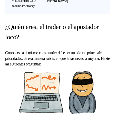
cuenta Razor)
74-89% of retail CFD
accounts lose money.
¿Quién eres, el trader o el apostador
loco?
Conocerse a sí mismo como trader debe ser una de tus principales
prioridades, de esa manera sabrás en qué áreas necesita mejorar. Hazte
las siguientes preguntas: