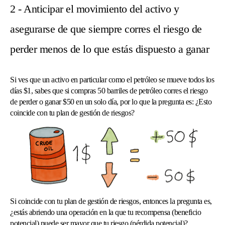
2 - Anticipar el movimiento del activo y
asegurarse de que siempre corres el riesgo de
perder menos de lo que estás dispuesto a ganar
Si ves que un activo en particular como el petróleo se mueve todos los
días $1, sabes que si compras 50 barriles de petróleo corres el riesgo
de perder o ganar $50 en un solo día, por lo que la pregunta es: ¿Esto
coincide con tu plan de gestión de riesgos?
Si coincide con tu plan de gestión de riesgos, entonces la pregunta es,
¿estás abriendo una operación en la que tu recompensa (beneficio
potencial) puede ser mayor que tu riesgo (pérdida potencial)?